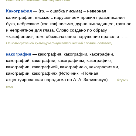
Большая психологическая энциклопедия
Какография
— (гр. – ошибка письма) – неверная
каллиграфия, письмо с нарушением правил правописания
букв, небрежное (кое как) письмо, дурно выглядящее, грязное
и неприятное для глаза. Слово создано по образу
«какофонии», тоже обозначающее нарушение правил и… …
Основы духовной культуры (энциклопедический словарь педагога)
какография
— какография, какографии, какографии,
какографий, какографии, какографиям, какографию,
какографии, какографией, какографиею, какографиями,
какографии, какографиях (Источник: «Полная
акцентуированная парадигма по А. А. Зализняку») …
Формы
слов