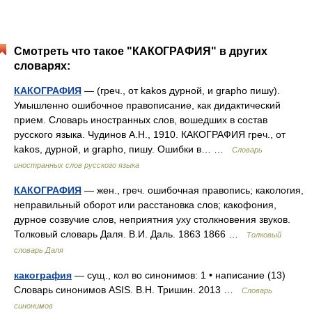
Смотреть что такое "КАКОГРАФИЯ" в других
словарях:
КАКОГРАФИЯ
— (греч., от kakos дурной, и grapho пишу).
Умышленно ошибочное правописание, как дидактический
прием. Словарь иностранных слов, вошедших в состав
русского языка. Чудинов А.Н., 1910. КАКОГРАФИЯ греч., от
kakos, дурной, и grapho, пишу. Ошибки в… …
Словарь
иностранных слов русского языка
КАКОГРАФИЯ
— жен., греч. ошибочная правопись; какология,
неправильный оборот или расстановка слов; какофония,
дурное созвучие слов, неприятния уху столкновения звуков.
Толковый словарь Даля. В.И. Даль. 1863 1866 …
Толковый
словарь Даля
какография
— сущ., кол во синонимов: 1 • написание (13)
Словарь синонимов ASIS. В.Н. Тришин. 2013 …
Словарь
синонимов