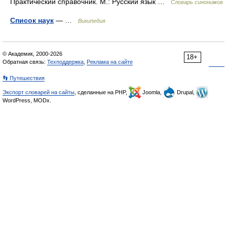
Практический справочник. М.: Русский язык …
Словарь синонимов
Список наук
— …
Википедия
© Академик, 2000-2026
18+
Обратная связь:
Техподдержка
,
Реклама на сайте
👣 Путешествия
Экспорт словарей на сайты
, сделанные на PHP,
Joomla,
Drupal,
WordPress, MODx.